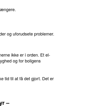
 længere.
kader og uforudsete problemer.
erne ikke er i orden. Et el-
ryghed og for boligens
 tid til at få det gjort. Det er
yr –