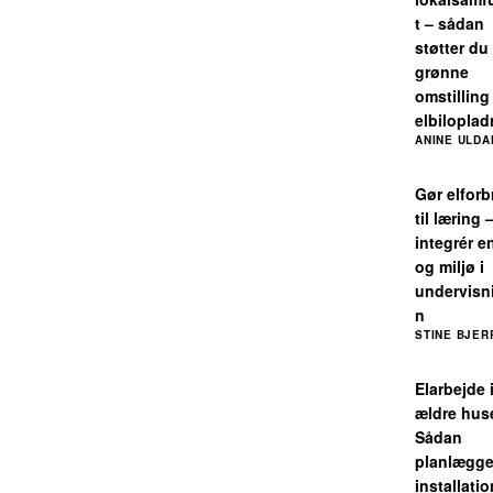
t – sådan
støtter du
grønne
omstillin
elbiloplad
ANINE ULDA
Gør elforb
til læring 
integrér e
og miljø i
undervisn
n
STINE BJER
Elarbejde 
ældre hus
Sådan
planlægge
installati