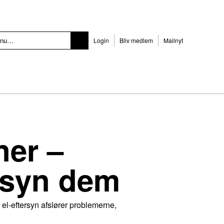
Login
Bliv medlem
Mailnyt
oner –
ersyn dem
 el-eftersyn afslører problemerne,