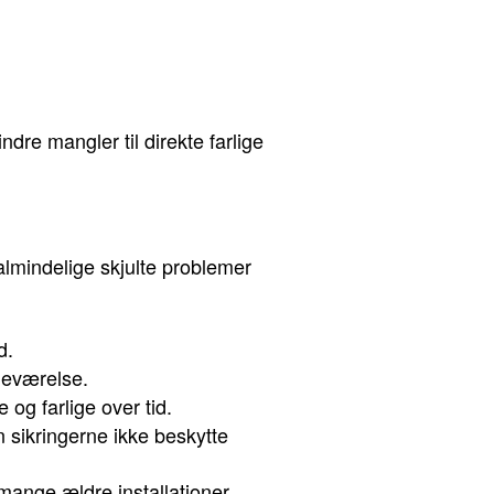
ndre mangler til direkte farlige
almindelige skjulte problemer
d.
adeværelse.
og farlige over tid.
 sikringerne ikke beskytte
 mange ældre installationer.