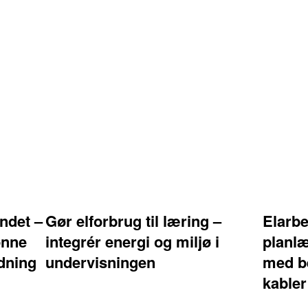
ndet –
Gør elforbrug til læring –
Elarbe
ønne
integrér energi og miljø i
planlæ
adning
undervisningen
med be
kabler