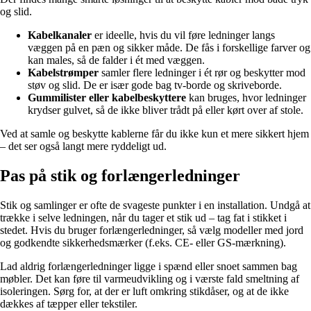
og slid.
Kabelkanaler
er ideelle, hvis du vil føre ledninger langs
væggen på en pæn og sikker måde. De fås i forskellige farver og
kan males, så de falder i ét med væggen.
Kabelstrømper
samler flere ledninger i ét rør og beskytter mod
støv og slid. De er især gode bag tv-borde og skriveborde.
Gummilister eller kabelbeskyttere
kan bruges, hvor ledninger
krydser gulvet, så de ikke bliver trådt på eller kørt over af stole.
Ved at samle og beskytte kablerne får du ikke kun et mere sikkert hjem
– det ser også langt mere ryddeligt ud.
Pas på stik og forlængerledninger
Stik og samlinger er ofte de svageste punkter i en installation. Undgå at
trække i selve ledningen, når du tager et stik ud – tag fat i stikket i
stedet. Hvis du bruger forlængerledninger, så vælg modeller med jord
og godkendte sikkerhedsmærker (f.eks. CE- eller GS-mærkning).
Lad aldrig forlængerledninger ligge i spænd eller snoet sammen bag
møbler. Det kan føre til varmeudvikling og i værste fald smeltning af
isoleringen. Sørg for, at der er luft omkring stikdåser, og at de ikke
dækkes af tæpper eller tekstiler.