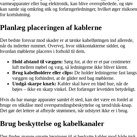
varmeapparater eller bag elektronik, kan blive overophedede, og støv
kan samle sig omkring stik og forlængerledninger, hvilket øger risikoen
for kortslutning.
Planlæg placeringen af kablerne
Det bedste forsvar mod skader er at tænke kabelføringen ind allerede,
når du indretter rummet. Overvej, hvor stikkontakterne sidder, og
hvordan møblerne placeres i forhold til dem.
Hold afstand til væggen:
Sørg for, at der er et par centimeter
luft mellem møbel og væg, så ledningerne ikke bliver klemt.
Brug kabelholdere eller clips:
De holder ledningerne fast langs
væggen og forhindrer, at de glider ned bag møblerne.
Undgå skarpe knæk:
Kabler skal have en blød bue, når de
bøjes – ikke en skarp vinkel. Det forlænger levetiden betydeligt.
Hvis du har mange apparater samlet ét sted, kan det være en fordel at
bruge en stikdåse med overspændingsbeskyttelse og tænd/sluk-knap.
Det gør det lettere at afbryde strømmen, når udstyret ikke er i brug.
Brug beskyttelse og kabelkanaler
Der findes mange smarte løsninger til at beskytte kabler mod både tryk