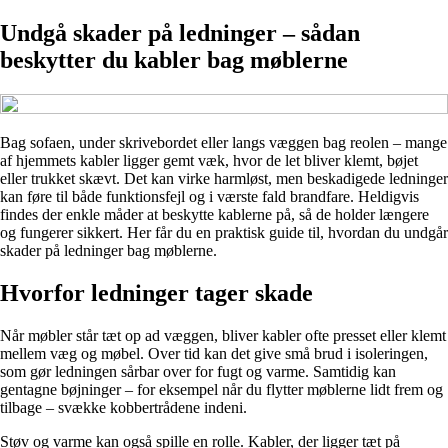
Undgå skader på ledninger – sådan
beskytter du kabler bag møblerne
Bag sofaen, under skrivebordet eller langs væggen bag reolen – mange
af hjemmets kabler ligger gemt væk, hvor de let bliver klemt, bøjet
eller trukket skævt. Det kan virke harmløst, men beskadigede ledninger
kan føre til både funktionsfejl og i værste fald brandfare. Heldigvis
findes der enkle måder at beskytte kablerne på, så de holder længere
og fungerer sikkert. Her får du en praktisk guide til, hvordan du undgår
skader på ledninger bag møblerne.
Hvorfor ledninger tager skade
Når møbler står tæt op ad væggen, bliver kabler ofte presset eller klemt
mellem væg og møbel. Over tid kan det give små brud i isoleringen,
som gør ledningen sårbar over for fugt og varme. Samtidig kan
gentagne bøjninger – for eksempel når du flytter møblerne lidt frem og
tilbage – svække kobbertrådene indeni.
Støv og varme kan også spille en rolle. Kabler, der ligger tæt på